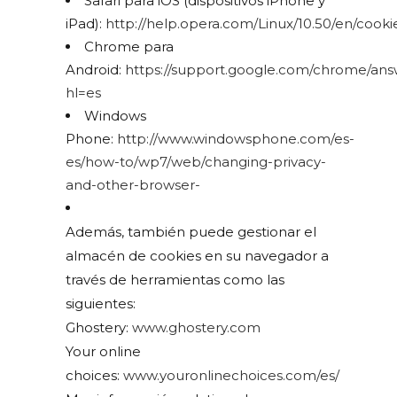
Safari para iOS (dispositivos iPhone y
iPad):
http://help.opera.com/Linux/10.50/en/cooki
Chrome para
Android:
https://support.google.com/chrome/ans
hl=es
Windows
Phone:
http://www.windowsphone.com/es-
es/how-to/wp7/web/changing-privacy-
and-other-browser-
Además, también puede gestionar el
almacén de cookies en su navegador a
través de herramientas como las
siguientes:
Ghostery:
www.ghostery.com
Your online
choices:
www.youronlinechoices.com/es/